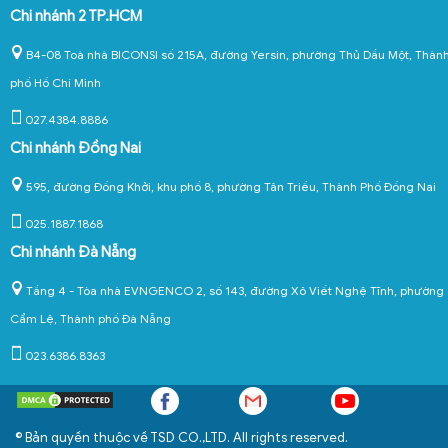
Chi nhánh 2 TP.HCM
B4-08 Toà nhà BICONSI số 215A, đường Yersin, phường Thủ Dầu Một, Thàn
phố Hồ Chí Minh
027.4384.8886
Chi nhánh Đồng Nai
595, đường Đồng Khởi, khu phố 8, phường Tân Triều, Thành Phố Đồng Nai
025.1887.1868
Chi nhánh Đà Nẵng
Tầng 4 - Tòa nhà EVNGENCO 2, số 143, đường Xô Viết Nghệ Tĩnh, phường
Cẩm Lệ, Thành phố Đà Nẵng
023.6386.8363
© Bản quyền thuộc về TSD CO.,LTD. All rights reserved.