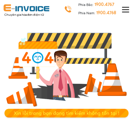
1900.4767
Phía Bắc:
1900.4768
Phía Nam:
Chuyên gia hóa đơn điện tử