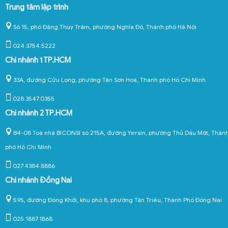
Trung tâm lập trình
Số 15, phố Đặng Thùy Trâm, phường Nghĩa Đô, Thành phố Hà Nội
024.3754.5222
Chi nhánh 1 TP.HCM
33A, đường Cửu Long, phường Tân Sơn Hoà, Thành phố Hồ Chí Minh
028.3547.0355
Chi nhánh 2 TP.HCM
B4-08 Toà nhà BICONSI số 215A, đường Yersin, phường Thủ Dầu Một, Thàn
phố Hồ Chí Minh
027.4384.8886
Chi nhánh Đồng Nai
595, đường Đồng Khởi, khu phố 8, phường Tân Triều, Thành Phố Đồng Nai
025.1887.1868